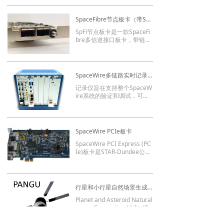
SpaceFibre节点板卡（带SpaceFibre分析仪）
SpFi节点板卡是一款SpaceFi
bre多信道接口板卡，带链路
分析仪功能，用于SpFi设备
的测试、开发。该板卡发送
和接收SpFi，数据速率超过1
0Gbit/s，并在指定的端口记
SpaceWire多链路实时记录仪
录和显示SpaceFibre通信的
发送和接收情况。
记录仪旨在支持整个SpaceW
ire系统的验证和调试，可用
于轻松记录和查看最多4个Sp
aceWire链路上传输的大数据
量信息。这极大地有助于确
认SpaceWire系统是否正常
SpaceWire PCIe板卡
运行，并在发现问题时进行
调试。
SpaceWire PCI Express (PC
Ie)板卡是STAR-Dundee公司
SpaceWire接口设备系列中
的最新产品。它提供三个Spa
ceWire接口，带有极优化的
主机软件，支持主机直接收
行星和小行星自然场景生成工具(PANGU)
发低延时的SpaceWire数据
包传输。另外提供一个硬件R
Planet and Asteroid Natural
MAP目标和起始用于RMAP
scene Generation Utility(PA
快速原型设计的解决方案。
NGU)是一种利用真实和合成
的数据来模拟诸如火星、月