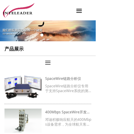
끀
产品展示
끀
SpaceWire链路分析仪
SpaceWire链路分析仪专用
于支持SpaceWire系统的测
试和调试。它在一台仪器上
提供了一整套丰富的测试功
能，用以帮助硬件和软件工
程师进行SpaceWire相关系
400Mbps SpaceWire开发测试设备
统研发的各个阶段：可行
性、电路试验板、工程模
邓迪积极响应航天的400Mbp
型、标准模型以及飞行模
s设备需求，为全球航天客户
型。
提供400Mbps产品