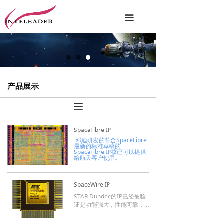
끀
产品展示
끀
SpaceFibre IP
邓迪研发的符合SpaceFibre
最新的标准草稿的
SpaceFibre IP核已可以提供
给航天客户使用。
SpaceWire IP
STAR-Dundee的IP已经被验
证是功能强大，性能可靠，
已经广泛应用于很多航天项