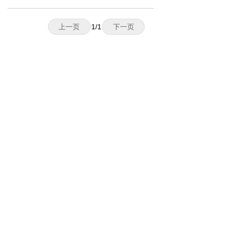
目，已经集成为大量飞行FPG
As和ASICs中。提供三种IP
核：一种是SpaceWire COD
上一页
1
/
1
下一页
EC,提供一个简单SpaceWire
接口;一种是建立在CODEC IP
上的SpaceWire Router，还
有另外一种RMAP interface,
同时带有目标和起始类型，
以及一个高度灵活的存储器
接口架构。